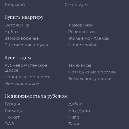
Тверской
Снять дом
Купить квартиру
Остоженка
Хамовники
Арбат
Резиденции
Замоскворечье
Жилые комплексы
Патриаршие пруды
Новостройки
Купить дом
Рублево-Успенское
Таунхаусы
шоссе
Коттеджные поселки
Новорижское шоссе
Земельные участки
Минское шоссе
Недвижимость за рубежом
Турция
Дубаи
Таиланд
Абу-Даби
Пхукет
Кипр
ОАЭ
Бали