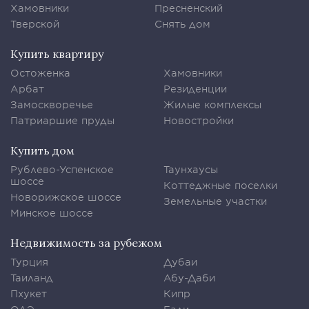
Хамовники
Пресненский
Тверской
Снять дом
Купить квартиру
Остоженка
Хамовники
Арбат
Резиденции
Замоскворечье
Жилые комплексы
Патриаршие пруды
Новостройки
Купить дом
Рублево-Успенское
Таунхаусы
шоссе
Коттеджные поселки
Новорижское шоссе
Земельные участки
Минское шоссе
Недвижимость за рубежом
Турция
Дубаи
Таиланд
Абу-Даби
Пхукет
Кипр