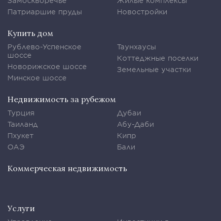
Замоскворечье
Жилые комплексы
Патриаршие пруды
Новостройки
Купить дом
Рублево-Успенское
Таунхаусы
шоссе
Коттеджные поселки
Новорижское шоссе
Земельные участки
Минское шоссе
Недвижимость за рубежом
Турция
Дубаи
Таиланд
Абу-Даби
Пхукет
Кипр
ОАЭ
Бали
Коммерческая недвижимость
Услуги