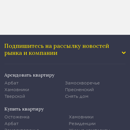
Подпишитесь на рассылку
новостей
рынка и компании
Арендовать квартиру
Арбат
Замоскворечье
Хамовники
Пресненский
Тверской
Снять дом
Купить квартиру
Остоженка
Хамовники
Арбат
Резиденции