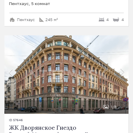
Пентхаус, 5 комнат
Пентхаус
245 м²
4
4
1
8
ID 57646
ЖК Дворянское Гнездо