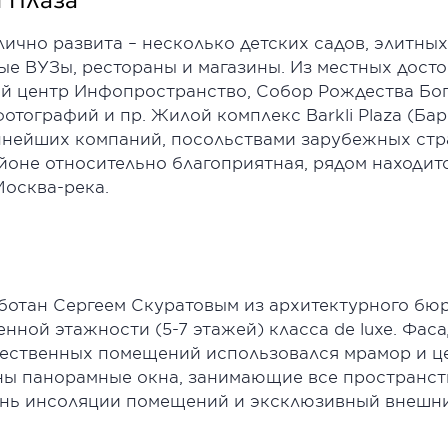
ично развита – несколько детских садов, элитных
е ВУЗы, рестораны и магазины. Из местных дост
й центр Инфопространство, Собор Рождества Бог
отографий и пр. Жилой комплекс Barkli Plaza (Б
пнейших компаний, посольствами зарубежных ст
йоне относительно благоприятная, рядом находит
Москва-река.
отан Сергеем Скуратовым из архитектурного бюро
ной этажности (5-7 этажей) класса de luxe. Фас
щественных помещений использовался мрамор и ц
ены панорамные окна, занимающие все пространств
ень инсоляции помещений и эксклюзивный внешни