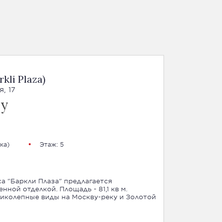
kli Plaza)
, 17
су
ка
)
Этаж: 5
а "Баркли Плаза" предлагается
нной отделкой. Площадь - 81,1 кв м.