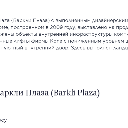
 Plaza (Баркли Плаза) с выполненным дизайнерским
оме, построенном в 2009 году, выставлено на про
ожены объекты внутренней инфраструктуры компле
енные лифты фирмы Kone с пониженным уровнем ш
т уютный внутренний двор. Здесь выполнен лан
кли Плаза (Barkli Plaza)
осу