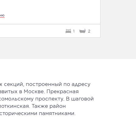
цию
1
2
х секций, построенный по адресу
звитых в Москве. Прекрасная
сомольскому проспекту. В шаговой
поткинская. Также район
сторическими памятниками.