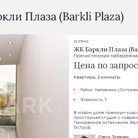
ли Плаза (Barkli Plaza)
ID 57640
ЖК Баркли Плаза (Bar
Пречистенская набережная
Цена по запро
Квартира, 2 комнаты
Район:
Хамовники
(
Остожен
Этажность: 7
В новом доме премиум-класс
просторная студия с совреме
Панорамное остекление. Великолепные виды на Москву-реку и Золотой
Остров.
Ольга Зернова