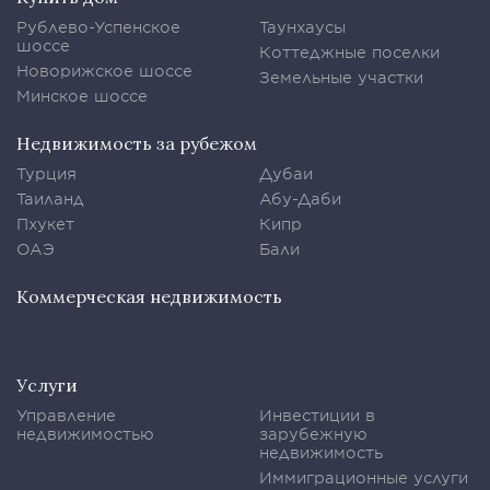
Рублево-Успенское
Таунхаусы
шоссе
Коттеджные поселки
Новорижское шоссе
Земельные участки
Минское шоссе
Недвижимость за рубежом
Турция
Дубаи
Таиланд
Абу-Даби
Пхукет
Кипр
ОАЭ
Бали
Коммерческая недвижимость
Услуги
Управление
Инвестиции в
недвижимостью
зарубежную
недвижимость
Иммиграционные услуги