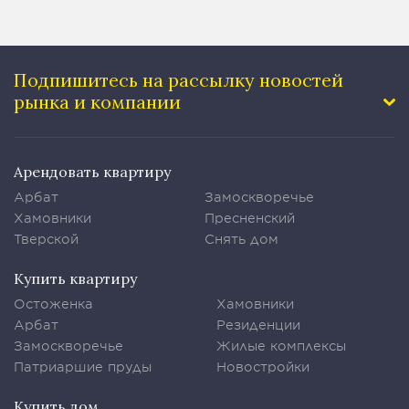
Подпишитесь на рассылку
новостей
рынка и компании
Арендовать квартиру
Арбат
Замоскворечье
Хамовники
Пресненский
Тверской
Снять дом
Купить квартиру
Остоженка
Хамовники
Арбат
Резиденции
Замоскворечье
Жилые комплексы
Патриаршие пруды
Новостройки
Купить дом