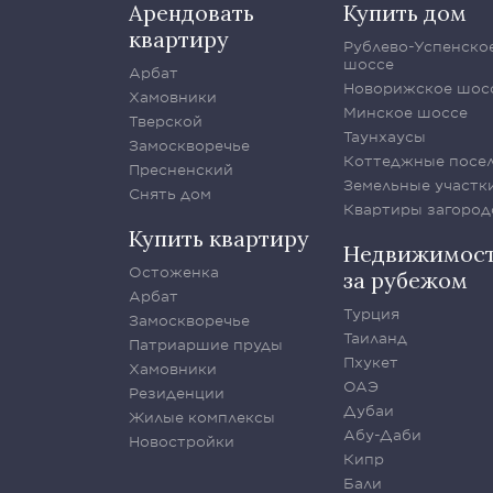
Арендовать
Купить дом
квартиру
Рублево-Успенско
шоссе
Арбат
Новорижское шос
Хамовники
Минское шоссе
Тверской
Таунхаусы
Замоскворечье
Коттеджные посе
Пресненский
Земельные участк
Снять дом
Квартиры загород
Купить квартиру
Недвижимос
Остоженка
за рубежом
Арбат
Турция
Замоскворечье
Таиланд
Патриаршие пруды
Пхукет
Хамовники
ОАЭ
Резиденции
Дубаи
Жилые комплексы
Абу-Даби
Новостройки
Кипр
Бали