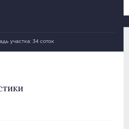
дь участка: 34 соток
стики