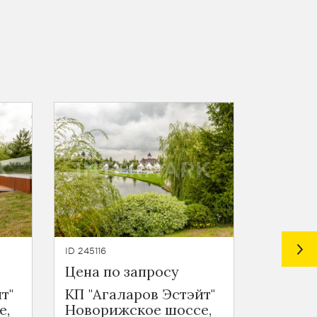
ID 245116
ID 245248
Цена по запросу
420 00
т"
КП "Агаларов Эстэйт"
КП "Аг
е,
Новорижское шоссе,
Новори