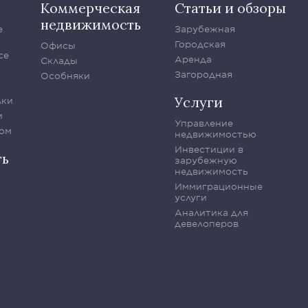
Коммерческая
Статьи и обзоры
недвижимость
е
Зарубежная
Городская
Офисы
се
Аренда
Склады
Загородная
Особняки
Услуги
лки
и
Управление
ом
недвижимостью
Инвестиции в
ть
зарубежную
недвижимость
Иммиграционные
услуги
Аналитика для
девелоперов