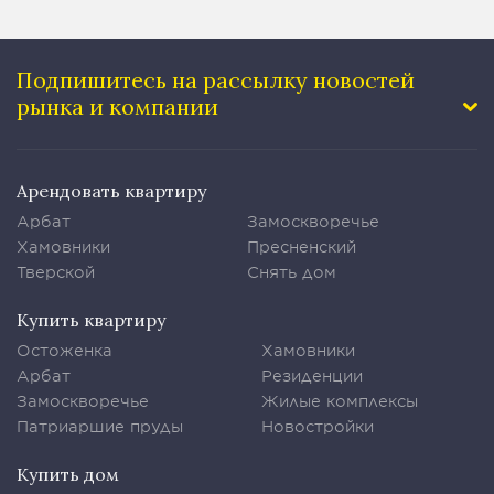
Подпишитесь на рассылку
новостей
рынка и компании
Арендовать квартиру
Арбат
Замоскворечье
Хамовники
Пресненский
Тверской
Снять дом
Купить квартиру
Остоженка
Хамовники
Арбат
Резиденции
Замоскворечье
Жилые комплексы
Патриаршие пруды
Новостройки
Купить дом