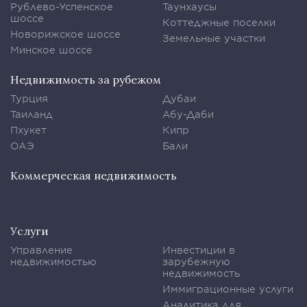
Рублево-Успенское
Таунхаусы
шоссе
Коттеджные поселки
Новорижское шоссе
Земельные участки
Минское шоссе
Недвижимость за рубежом
Турция
Дубаи
Таиланд
Абу-Даби
Пхукет
Кипр
ОАЭ
Бали
Коммерческая недвижимость
Услуги
Управление
Инвестиции в
недвижимостью
зарубежную
недвижимость
Иммиграционные услуги
Аналитика для