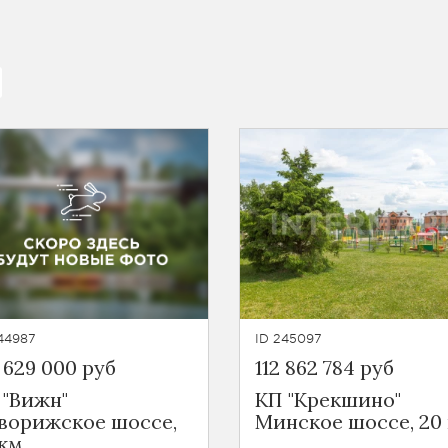
44987
ID 245097
 629 000 руб
112 862 784 руб
 "Вижн"
КП "Крекшино"
ворижское шоссе,
Минское шоссе, 20
 км