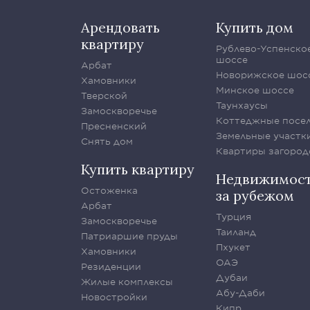
Арендовать
Купить дом
квартиру
Рублево-Успенско
шоссе
Арбат
Новорижское шос
Хамовники
Минское шоссе
Тверской
Таунхаусы
Замоскворечье
Коттеджные посе
Пресненский
Земельные участк
Снять дом
Квартиры загород
Купить квартиру
Недвижимос
Остоженка
за рубежом
Арбат
Турция
Замоскворечье
Таиланд
Патриаршие пруды
Пхукет
Хамовники
ОАЭ
Резиденции
Дубаи
Жилые комплексы
Абу-Даби
Новостройки
Кипр