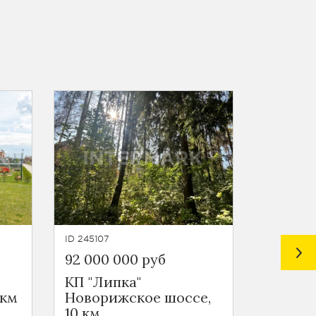
ID 245107
ID 245137
92 000 000 руб
108 000
КП "Липка"
КП "Ус
 км
Новорижское шоссе,
Рублев
10 км
шоссе,