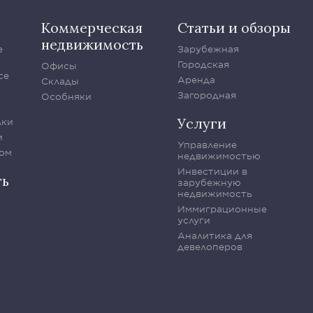
Коммерческая
Статьи и обзоры
недвижимость
е
Зарубежная
Городская
Офисы
се
Аренда
Склады
Загородная
Особняки
Услуги
лки
и
Управление
ом
недвижимостью
Инвестиции в
ть
зарубежную
недвижимость
Иммиграционные
услуги
Аналитика для
девелоперов