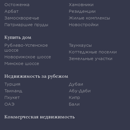
Остоженка
Хамовники
Арбат
Резиденции
Замоскворечье
Жилые комплексы
Патриаршие пруды
Новостройки
Купить дом
Рублево-Успенское
Таунхаусы
шоссе
Коттеджные поселки
Новорижское шоссе
Земельные участки
Минское шоссе
Недвижимость за рубежом
Турция
Дубаи
Таиланд
Абу-Даби
Пхукет
Кипр
ОАЭ
Бали
Коммерческая недвижимость