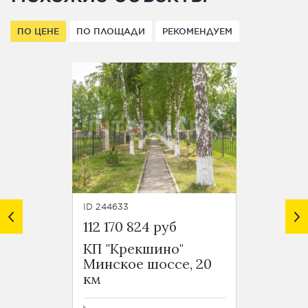
ПО ЦЕНЕ
ПО ПЛОЩАДИ
РЕКОМЕНДУЕМ
ID 244633
ID 2449
112 170 824 руб
107 62
КП "Крекшино"
КП "В
Минское шоссе, 20
Новор
км
45 км