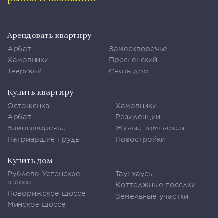
Арендовать квартиру
Арбат
Замоскворечье
Хамовники
Пресненский
Тверской
Снять дом
Купить квартиру
Остоженка
Хамовники
Арбат
Резиденции
Замоскворечье
Жилые комплексы
Патриаршие пруды
Новостройки
Купить дом
Рублево-Успенское
Таунхаусы
шоссе
Коттеджные поселки
Новорижское шоссе
Земельные участки
Минское шоссе