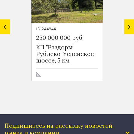
ID 244844
ID 24501
250 000 000 руб
$ 3 29
КП "Раздоры"
КП "О
Рублево-Успенское
Новор
шоссе, 5 км
9 км
Подпишитесь на рассылку
новостей
рынка и компании