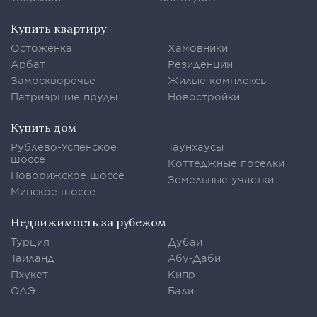
Купить квартиру
Остоженка
Хамовники
Арбат
Резиденции
Замоскворечье
Жилые комплексы
Патриаршие пруды
Новостройки
Купить дом
Рублево-Успенское
Таунхаусы
шоссе
Коттеджные поселки
Новорижское шоссе
Земельные участки
Минское шоссе
Недвижимость за рубежом
Турция
Дубаи
Таиланд
Абу-Даби
Пхукет
Кипр
ОАЭ
Бали