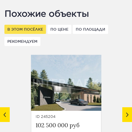
Похожие объекты
В ЭТОМ ПОСЁЛКЕ
ПО ЦЕНЕ
ПО ПЛОЩАДИ
РЕКОМЕНДУЕМ
ID 245204
ID 2452
102 500 000 руб
150 4