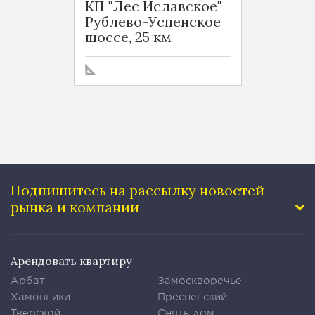
КП "Лес Иславское"
КП "Л
Рублево-Успенское
Рубле
шоссе, 25 км
шоссе
Подпишитесь на рассылку
новостей
рынка и компании
Арендовать квартиру
Арбат
Замоскворечье
Хамовники
Пресненский
Тверской
Снять дом