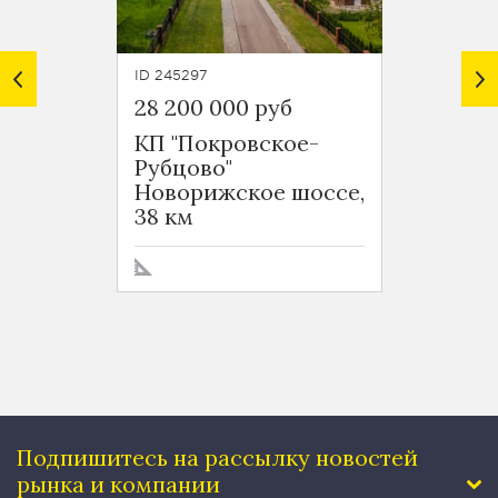
ID 245297
ID 2452
28 200 000 руб
33 90
КП "Покровское-
КП "П
Рубцово"
Рубцо
Новорижское шоссе,
Новор
38 км
38 км
Подпишитесь на рассылку
новостей
рынка и компании