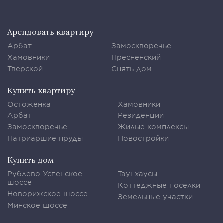
Арендовать квартиру
Арбат
Замоскворечье
Хамовники
Пресненский
Тверской
Снять дом
Купить квартиру
Остоженка
Хамовники
Арбат
Резиденции
Замоскворечье
Жилые комплексы
Патриаршие пруды
Новостройки
Купить дом
Рублево-Успенское
Таунхаусы
шоссе
Коттеджные поселки
Новорижское шоссе
Земельные участки
Минское шоссе