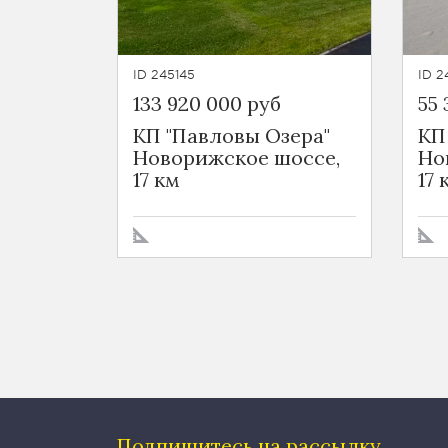
ID 245145
ID 2
133 920 000 руб
55 
КП "Павловы Озера"
КП
Новорижское шоссе,
Но
17 км
17 
Подпишитесь на рассылку