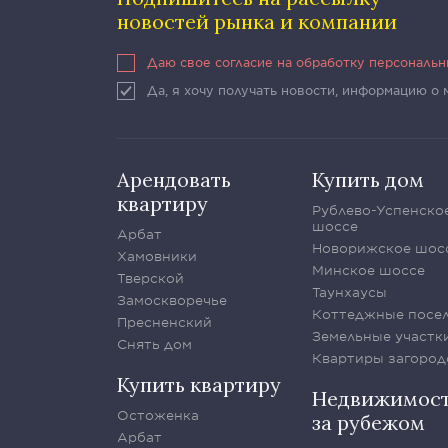
новостей рынка и компании
Даю свое согласие на обработку персональ
Да, я хочу получать новости, информацию о
Арендовать
Купить дом
квартиру
Рублево-Успенско
шоссе
Арбат
Новорижское шос
Хамовники
Минское шоссе
Тверской
Таунхаусы
Замоскворечье
Коттеджные посе
Пресненский
Земельные участк
Снять дом
Квартиры загород
Купить квартиру
Недвижимос
Остоженка
за рубежом
Арбат