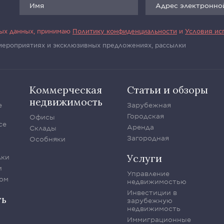
ных данных, принимаю
Политику конфиденциальности
и
Условия ис
 мероприятиях и эксклюзивных предложениях, рассылки
Коммерческая
Статьи и обзоры
недвижимость
е
Зарубежная
Городская
Офисы
се
Аренда
Склады
Загородная
Особняки
Услуги
лки
и
Управление
ом
недвижимостью
Инвестиции в
ть
зарубежную
недвижимость
Иммиграционные