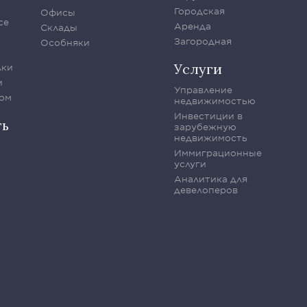
Городская
Офисы
се
Аренда
Склады
Загородная
Особняки
Услуги
лки
и
Управление
ом
недвижимостью
Инвестиции в
ть
зарубежную
недвижимость
Иммиграционные
услуги
Аналитика для
девелоперов