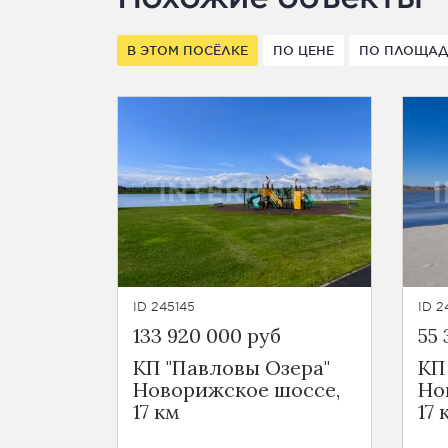
В ЭТОМ ПОСЁЛКЕ
ПО ЦЕНЕ
ПО ПЛОЩА
ID 245145
ID 2
133 920 000 руб
55 
КП "Павловы Озера"
КП
Новорижское шоссе,
Но
17 км
17 