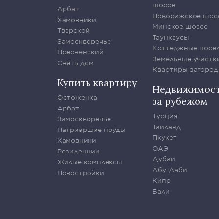
шоссе
Арбат
Новорижское шос
Хамовники
Минское шоссе
Тверской
Таунхаусы
Замоскворечье
Коттеджные посе
Пресненский
Земельные участк
Снять дом
Квартиры загород
Купить квартиру
Недвижимос
Остоженка
за рубежом
Арбат
Турция
Замоскворечье
Таиланд
Патриаршие пруды
Пхукет
Хамовники
ОАЭ
Резиденции
Дубаи
Жилые комплексы
Абу-Даби
Новостройки
Кипр
Бали