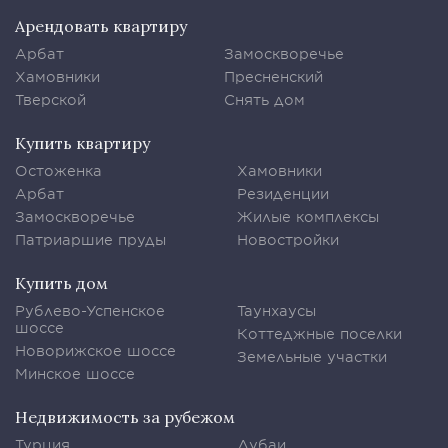
Арендовать квартиру
Арбат
Замоскворечье
Хамовники
Пресненский
Тверской
Снять дом
Купить квартиру
Остоженка
Хамовники
Арбат
Резиденции
Замоскворечье
Жилые комплексы
Патриаршие пруды
Новостройки
Купить дом
Рублево-Успенское
Таунхаусы
шоссе
Коттеджные поселки
Новорижское шоссе
Земельные участки
Минское шоссе
Недвижимость за рубежом
Турция
Дубаи