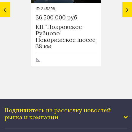
ID 245298
ID 2452
36 500 000 руб
28 20
КП "Покровское-
КП "П
Рубцово"
Рубцо
Новорижское шоссе,
Новор
38 км
38 км
Подпишитесь на рассылку
новостей
рынка и компании