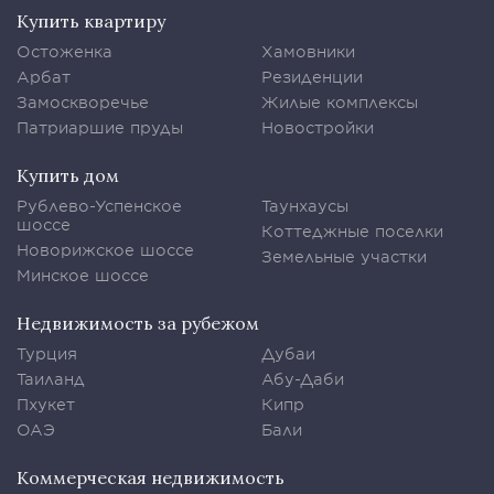
Купить квартиру
Остоженка
Хамовники
Арбат
Резиденции
Замоскворечье
Жилые комплексы
Патриаршие пруды
Новостройки
Купить дом
Рублево-Успенское
Таунхаусы
шоссе
Коттеджные поселки
Новорижское шоссе
Земельные участки
Минское шоссе
Недвижимость за рубежом
Турция
Дубаи
Таиланд
Абу-Даби
Пхукет
Кипр
ОАЭ
Бали
Коммерческая недвижимость