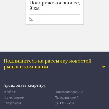
Новорижское шоссе,
9 км
Подпишитесь на рассылку
новостей
рынка и компании
Арендовать квартиру
Арбат
Замоскворечье
Хамовники
Пресненский
Тверской
Снять дом