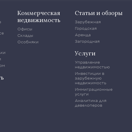
Коммерческая
Статьи и обзоры
недвижимость
е
Зарубежная
Городская
Офисы
се
Аренда
Склады
Загородная
Особняки
Услуги
лки
и
Управление
ом
недвижимостью
Инвестиции в
ть
зарубежную
недвижимость
Иммиграционные
услуги
Аналитика для
девелоперов