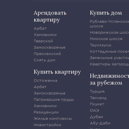
Арендовать
Купить дом
квартиру
Рублево-Успенско
шоссе
Арбат
Новорижское шос
Хамовники
Минское шоссе
Тверской
Таунхаусы
Замоскворечье
Коттеджные посе
Пресненский
Земельные участк
Снять дом
Квартиры загород
Купить квартиру
Недвижимос
Остоженка
за рубежом
Арбат
Турция
Замоскворечье
Таиланд
Патриаршие пруды
Пхукет
Хамовники
ОАЭ
Резиденции
Дубаи
Жилые комплексы
Абу-Даби
Новостройки