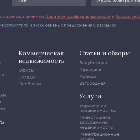
ных данных, принимаю
Политику конфиденциальности
и
Условия ис
 мероприятиях и эксклюзивных предложениях, рассылки
Коммерческая
Статьи и обзоры
недвижимость
е
Зарубежная
Городская
Офисы
се
Аренда
Склады
Загородная
Особняки
Услуги
лки
и
Управление
ом
недвижимостью
Инвестиции в
ть
зарубежную
недвижимость
Иммиграционные
услуги