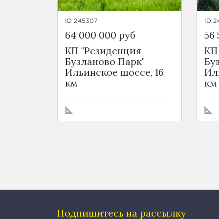
ID 245307
ID 2
64 000 000 руб
56 
КП "Резиденция
КП
Бузланово Парк"
Бу
Ильинское шоссе, 16
Ил
км
км
Подпишитесь на рассылку