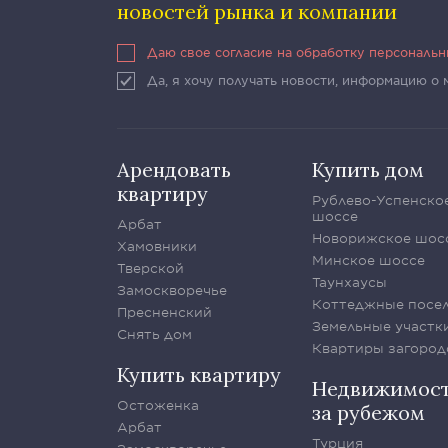
новостей рынка и компании
Даю свое согласие на обработку персональ
Да, я хочу получать новости, информацию о
Арендовать
Купить дом
квартиру
Рублево-Успенско
шоссе
Арбат
Новорижское шос
Хамовники
Минское шоссе
Тверской
Таунхаусы
Замоскворечье
Коттеджные посе
Пресненский
Земельные участк
Снять дом
Квартиры загород
Купить квартиру
Недвижимос
Остоженка
за рубежом
Арбат
Турция