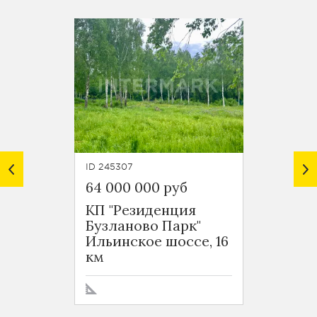
ID 245307
ID 2453
64 000 000 руб
56 50
КП "Резиденция
КП "Р
Бузланово Парк"
Бузла
Ильинское шоссе, 16
Ильин
км
км