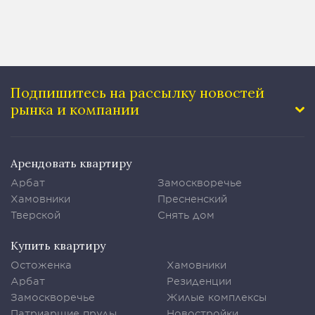
Подпишитесь на рассылку
новостей
рынка и компании
Арендовать квартиру
Арбат
Замоскворечье
Хамовники
Пресненский
Тверской
Снять дом
Купить квартиру
Остоженка
Хамовники
Арбат
Резиденции
Замоскворечье
Жилые комплексы
Патриаршие пруды
Новостройки