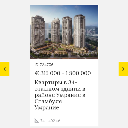
ID 724736
ID 7248
€ 315 000
-
1 800 000
€ 125
Квартиры в 34-
Новос
этажном здании в
район
районе Умрание в
Оба
Стамбуле
Умрание
50 - 5
74 - 492 м²