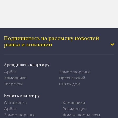
Подпишитесь на рассылку
новостей
рынка и компании
Арендовать квартиру
Арбат
Замоскворечье
Хамовники
Пресненский
Тверской
Снять дом
Купить квартиру
Остоженка
Хамовники
Арбат
Резиденции
Замоскворечье
Жилые комплексы