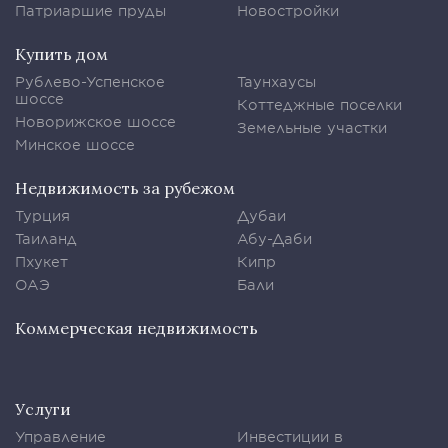
Патриаршие пруды
Новостройки
Купить дом
Рублево-Успенское
Таунхаусы
шоссе
Коттеджные поселки
Новорижское шоссе
Земельные участки
Минское шоссе
Недвижимость за рубежом
Турция
Дубаи
Таиланд
Абу-Даби
Пхукет
Кипр
ОАЭ
Бали
Коммерческая недвижимость
Услуги
Управление
Инвестиции в