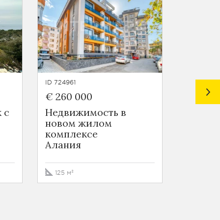
ID 724961
ID 724963
€ 260 000
€ 55 0
 с
Недвижимость в
Новост
новом жилом
в Томю
комплексе
Томюк
Алания
44 - 69 
125 м²