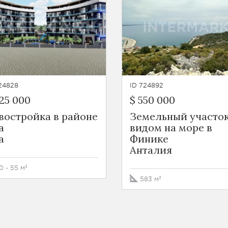
24828
ID 724892
25 000
$ 550 000
востройка в районе
Земельный участок
а
видом на море в
а
Финике
Анталия
0 - 55 м²
583 м²