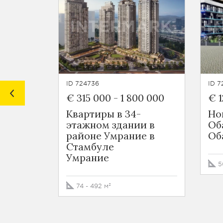
ID 724736
ID 7
€ 315 000
-
1 800 000
€ 1
Квартиры в 34-
Но
этажном здании в
Об
районе Умрание в
Об
Стамбуле
Умрание
5
74 - 492 м²