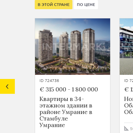
В ЭТОЙ СТРАНЕ
ПО ЦЕНЕ
ID 724736
ID 7
€ 315 000
-
1 800 000
€ 1
Квартиры в 34-
Но
этажном здании в
Об
районе Умрание в
Об
Стамбуле
Умрание
5