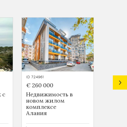
ID 724961
ID 724963
€ 260 000
€ 55 0
 с
Недвижимость в
Новост
новом жилом
в Томю
комплексе
Томюк
Алания
44 - 69 