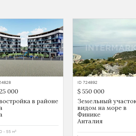
24828
ID 724892
25 000
$ 550 000
востройка в районе
Земельный участок
а
видом на море в
а
Финике
Анталия
0 - 55 м²