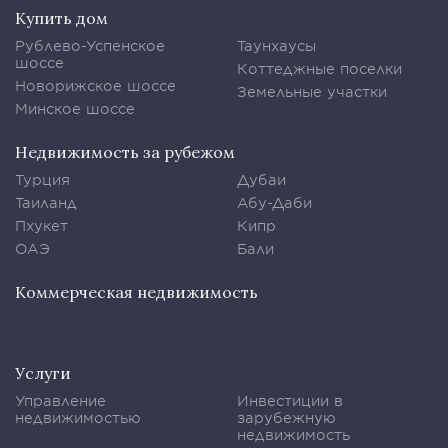
Купить дом
Рублево-Успенское
Таунхаусы
шоссе
Коттеджные поселки
Новорижское шоссе
Земельные участки
Минское шоссе
Недвижимость за рубежом
Турция
Дубаи
Таиланд
Абу-Даби
Пхукет
Кипр
ОАЭ
Бали
Коммерческая недвижимость
Услуги
Управление
Инвестиции в
недвижимостью
зарубежную
недвижимость