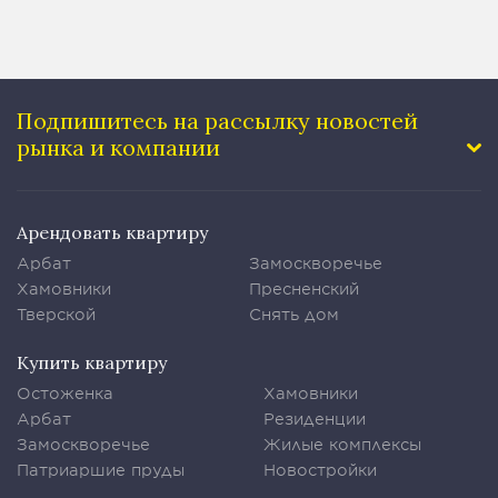
Подпишитесь на рассылку
новостей
рынка и компании
Арендовать квартиру
Арбат
Замоскворечье
Хамовники
Пресненский
Тверской
Снять дом
Купить квартиру
Остоженка
Хамовники
Арбат
Резиденции
Замоскворечье
Жилые комплексы
Патриаршие пруды
Новостройки