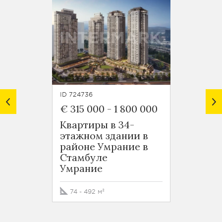
ID 724736
ID 7248
€ 315 000
-
1 800 000
€ 125
Квартиры в 34-
Новос
этажном здании в
район
районе Умрание в
Оба
Стамбуле
Умрание
50 - 5
74 - 492 м²