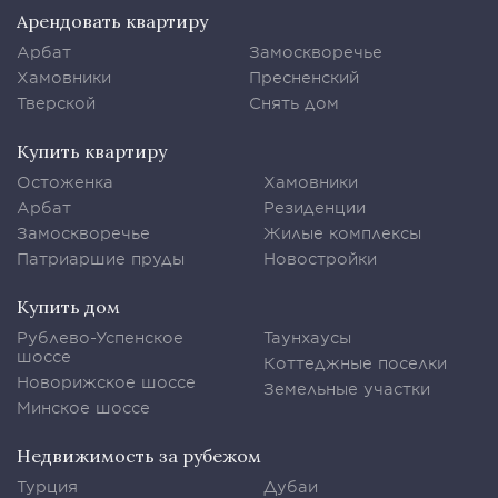
Арендовать квартиру
Арбат
Замоскворечье
Хамовники
Пресненский
Тверской
Снять дом
Купить квартиру
Остоженка
Хамовники
Арбат
Резиденции
Замоскворечье
Жилые комплексы
Патриаршие пруды
Новостройки
Купить дом
Рублево-Успенское
Таунхаусы
шоссе
Коттеджные поселки
Новорижское шоссе
Земельные участки
Минское шоссе
Недвижимость за рубежом
Турция
Дубаи