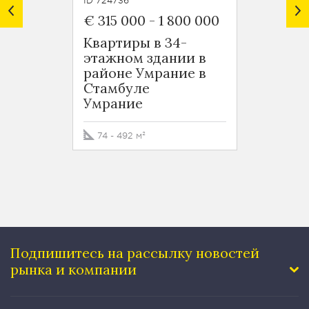
ID 724736
ID 7248
€ 315 000
-
1 800 000
€ 125
Квартиры в 34-
Новос
этажном здании в
район
районе Умрание в
Оба
Стамбуле
Умрание
50 - 5
74 - 492 м²
Подпишитесь на рассылку
новостей
рынка и компании