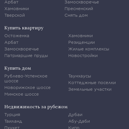
Арбат
Замоскворечье
Хамовники
Пресненский
Тверской
Снять дом
Купить квартиру
Остоженка
Хамовники
Арбат
Резиденции
Замоскворечье
Жилые комплексы
Патриаршие пруды
Новостройки
Купить дом
Рублево-Успенское
Таунхаусы
шоссе
Коттеджные поселки
Новорижское шоссе
Земельные участки
Минское шоссе
Недвижимость за рубежом
Турция
Дубаи
Таиланд
Абу-Даби
Пхукет
Кипр