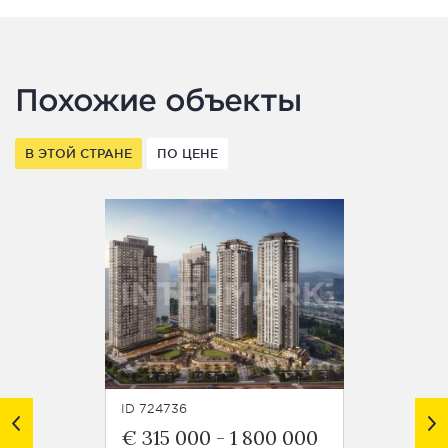
Похожие объекты
В ЭТОЙ СТРАНЕ
ПО ЦЕНЕ
ID 724736
ID 7248
€ 315 000
-
1 800 000
€ 125