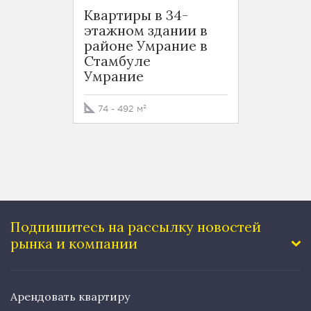
Квартиры в 34-
Новос
этажном здании в
район
районе Умрание в
Оба
Стамбуле
Умрание
50 - 5
74 - 492 м²
Подпишитесь на рассылку
новостей
рынка и компании
Арендовать квартиру