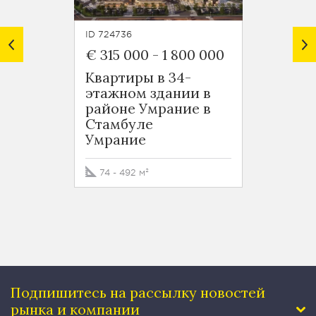
ID 724736
ID 7248
€ 315 000
-
1 800 000
€ 125
Квартиры в 34-
Новос
этажном здании в
район
районе Умрание в
Оба
Стамбуле
Умрание
50 - 5
74 - 492 м²
Подпишитесь на рассылку
новостей
рынка и компании