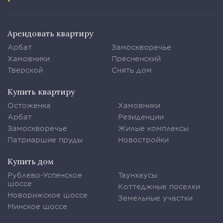
Арендовать квартиру
Арбат
Замоскворечье
Хамовники
Пресненский
Тверской
Снять дом
Купить квартиру
Остоженка
Хамовники
Арбат
Резиденции
Замоскворечье
Жилые комплексы
Патриаршие пруды
Новостройки
Купить дом
Рублево-Успенское
Таунхаусы
шоссе
Коттеджные поселки
Новорижское шоссе
Земельные участки
Минское шоссе