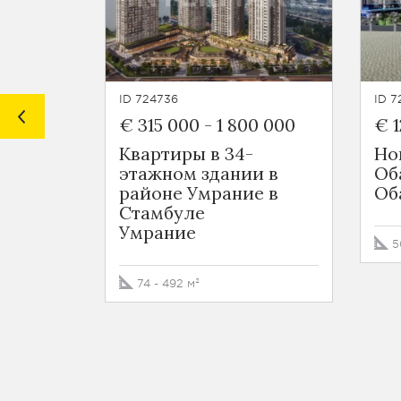
ID 724736
ID 7
€ 315 000
-
1 800 000
€ 1
Квартиры в 34-
Но
этажном здании в
Об
районе Умрание в
Об
Стамбуле
Умрание
5
74 - 492 м²