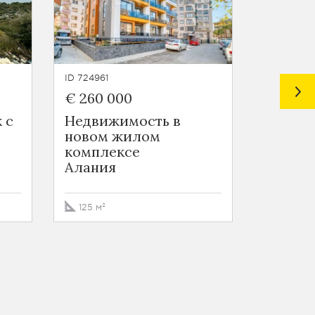
ID 724961
ID 724963
€ 260 000
€ 55 0
 с
Недвижимость в
Новост
новом жилом
в Томю
комплексе
Томюк
Алания
44 - 69 
125 м²