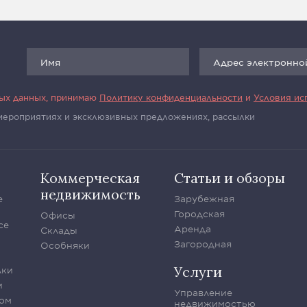
ных данных, принимаю
Политику конфиденциальности
и
Условия ис
 мероприятиях и эксклюзивных предложениях, рассылки
Коммерческая
Статьи и обзоры
недвижимость
е
Зарубежная
Городская
Офисы
се
Аренда
Склады
Загородная
Особняки
Услуги
лки
и
Управление
ом
недвижимостью