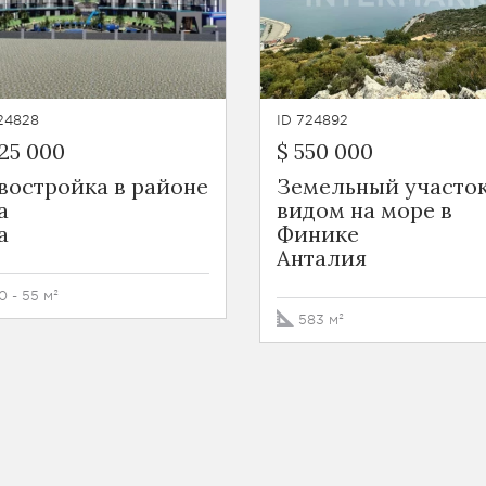
24828
ID 724892
25 000
$ 550 000
востройка в районе
Земельный участок
а
видом на море в
а
Финике
Анталия
0 - 55 м²
583 м²