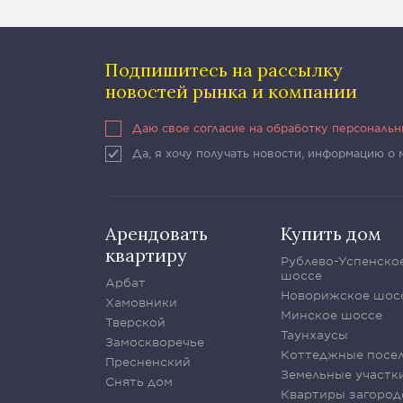
Подпишитесь на рассылку
новостей рынка и компании
Даю свое согласие на обработку персональ
Да, я хочу получать новости, информацию о
Арендовать
Купить дом
квартиру
Рублево-Успенско
шоссе
Арбат
Новорижское шос
Хамовники
Минское шоссе
Тверской
Таунхаусы
Замоскворечье
Коттеджные посе
Пресненский
Земельные участк
Снять дом
Квартиры загород