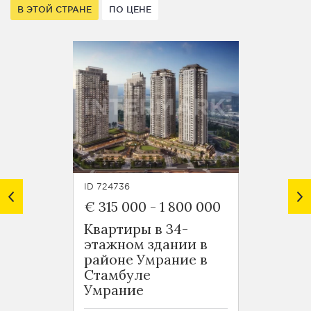
В ЭТОЙ СТРАНЕ
ПО ЦЕНЕ
ID 724736
ID 7248
€ 315 000
-
1 800 000
€ 125
Квартиры в 34-
Новос
этажном здании в
район
районе Умрание в
Оба
Стамбуле
Умрание
50 - 5