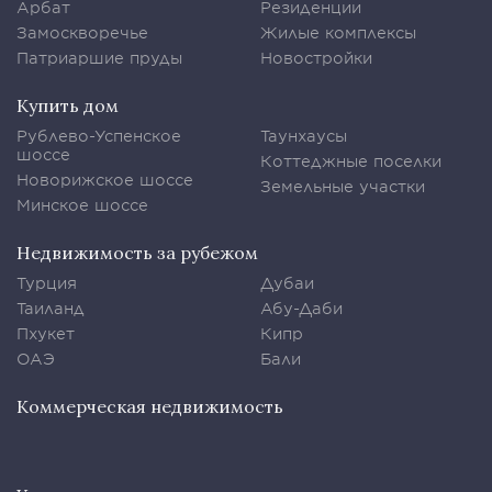
Арбат
Резиденции
Замоскворечье
Жилые комплексы
Патриаршие пруды
Новостройки
Купить дом
Рублево-Успенское
Таунхаусы
шоссе
Коттеджные поселки
Новорижское шоссе
Земельные участки
Минское шоссе
Недвижимость за рубежом
Турция
Дубаи
Таиланд
Абу-Даби
Пхукет
Кипр
ОАЭ
Бали
Коммерческая недвижимость