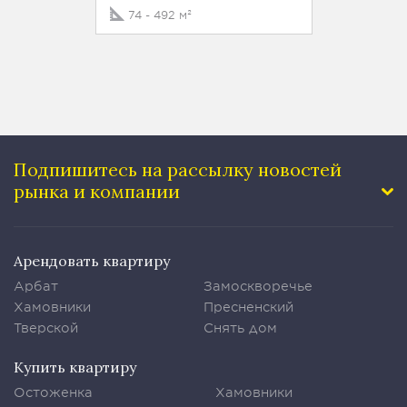
74 - 492 м²
Подпишитесь на рассылку
новостей
рынка и компании
Арендовать квартиру
Арбат
Замоскворечье
Хамовники
Пресненский
Тверской
Снять дом
Купить квартиру
Остоженка
Хамовники