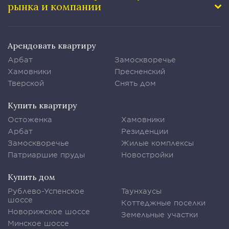
рынка и компании
Арендовать квартиру
Арбат
Замоскворечье
Хамовники
Пресненский
Тверской
Снять дом
Купить квартиру
Остоженка
Хамовники
Арбат
Резиденции
Замоскворечье
Жилые комплексы
Патриаршие пруды
Новостройки
Купить дом
Рублево-Успенское
Таунхаусы
шоссе
Коттеджные поселки
Новорижское шоссе
Земельные участки
Минское шоссе