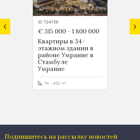
ID 724736
ID 7248
€ 315 000
-
1 800 000
€ 125
Квартиры в 34-
Новос
этажном здании в
район
районе Умрание в
Оба
Стамбуле
Умрание
50 - 5
74 - 492 м²
Подпишитесь на рассылку
новостей