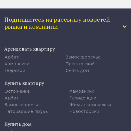
Подпишитесь на рассылку
новостей
рынка и компании
Арендовать квартиру
Арбат
Замоскворечье
Хамовники
Пресненский
Тверской
Снять дом
Купить квартиру
Остоженка
Хамовники
Арбат
Резиденции
Замоскворечье
Жилые комплексы
Патриаршие пруды
Новостройки
Купить дом