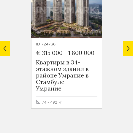
ID 724736
ID 7248
€ 315 000
-
1 800 000
€ 125
Квартиры в 34-
Новос
этажном здании в
район
районе Умрание в
Оба
Стамбуле
Умрание
50 - 5
74 - 492 м²