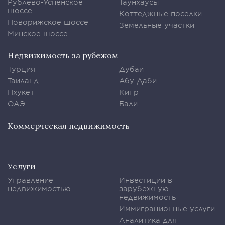
Рублево-Успенское
Таунхаусы
шоссе
Коттеджные поселки
Новорижское шоссе
Земельные участки
Минское шоссе
Недвижимость за рубежом
Турция
Дубаи
Таиланд
Абу-Даби
Пхукет
Кипр
ОАЭ
Бали
Коммерческая недвижимость
Услуги
Управление
Инвестиции в
недвижимостью
зарубежную
недвижимость
Иммиграционные услуги
Аналитика для