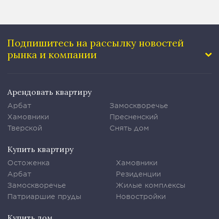
Подпишитесь на рассылку
новостей
рынка и компании
Арендовать квартиру
Арбат
Замоскворечье
Хамовники
Пресненский
Тверской
Снять дом
Купить квартиру
Остоженка
Хамовники
Арбат
Резиденции
Замоскворечье
Жилые комплексы
Патриаршие пруды
Новостройки
Купить дом