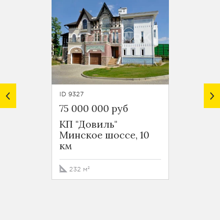
ID 9327
ID 9450
75 000 000 руб
80 00
КП "Довиль"
КП "Д
Минское шоссе, 10
Минск
км
км
232 м²
262 м