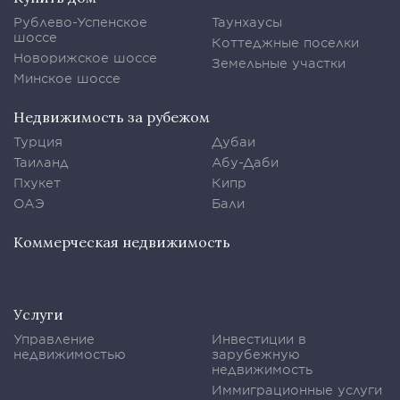
Рублево-Успенское
Таунхаусы
шоссе
Коттеджные поселки
Новорижское шоссе
Земельные участки
Минское шоссе
Недвижимость за рубежом
Турция
Дубаи
Таиланд
Абу-Даби
Пхукет
Кипр
ОАЭ
Бали
Коммерческая недвижимость
Услуги
Управление
Инвестиции в
недвижимостью
зарубежную
недвижимость
Иммиграционные услуги