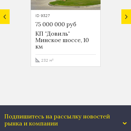
ID 9327
ID 9450
75 000 000 руб
80 00
КП "Довиль"
КП "Д
Минское шоссе, 10
Минск
км
км
232 м²
262 м
Подпишитесь на рассылку
новостей
рынка и компании