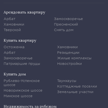
Арендовать квартиру
Арбат
Замоскворечье
Хамовники
Пресненский
Тверской
Снять дом
Купить квартиру
Остоженка
Хамовники
Арбат
Резиденции
Замоскворечье
Жилые комплексы
Патриаршие пруды
Новостройки
Купить дом
Рублево-Успенское
Таунхаусы
шоссе
Коттеджные поселки
Новорижское шоссе
Земельные участки
Минское шоссе
Недвижимость за рубежом