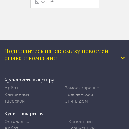
32.2 м²
33.3 
Подпишитесь на рассылку
новостей
рынка и компании
Арендовать квартиру
Арбат
Замоскворечье
Хамовники
Пресненский
Тверской
Снять дом
Купить квартиру
Остоженка
Хамовники
Арбат
Резиденции