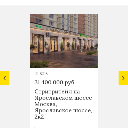
ID 5316
ID 5815
31 400 000 руб
33 00
Стритритейл на
Стрит
Ярославском шоссе
новом
Москва,
Алекс
Ярославское шоссе,
Москв
2к2
Мира,