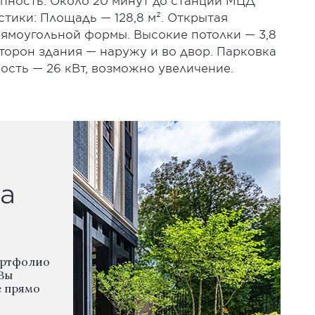
упность: Около 20 минут до станции МЦД
тики: Площадь — 128,8 м². Открытая
рямоугольной формы. Высокие потолки — 3,8
сторон здания — наружу и во двор. Парковка
ость — 26 кВт, возможно увеличение.
а
ортфолио
Вы
е прямо