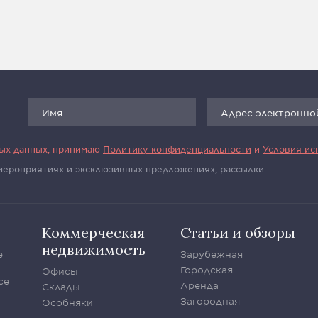
ных данных, принимаю
Политику конфиденциальности
и
Условия ис
 мероприятиях и эксклюзивных предложениях, рассылки
Коммерческая
Статьи и обзоры
недвижимость
е
Зарубежная
Городская
Офисы
се
Аренда
Склады
Загородная
Особняки