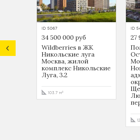
ID 5067
ID 5
34 500 000 руб
27 
Wildberries в ЖК
По
Никольские луга
Ос
Москва, жилой
Мо
комплекс Никольские
Но
Луга, 3.2
ад
ок
Ще
103.7 м²
Лю
пе
1