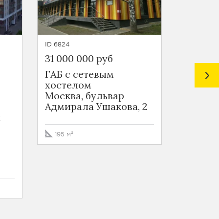
ID 6824
ID 5295
31 000 000 руб
44 187 
ГАБ с сетевым
Стритр
хостелом
Остаф
Москва, бульвар
Москва
Адмирала Ушакова, 2
Новом
й
админ
округ,
195 м²
Щербин
Логино
133.9 м²