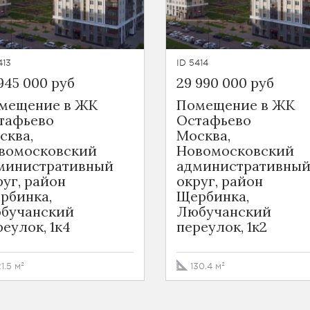
413
ID 5414
945 000 руб
29 990 000 руб
мещение в ЖК
Помещение в ЖК
тафьево
Остафьево
сква,
Москва,
вомосковский
Новомосковский
министративный
административны
руг, район
округ, район
рбинка,
Щербинка,
бучанский
Любучанский
реулок, 1к4
переулок, 1к2
21.5 м²
130.4 м²