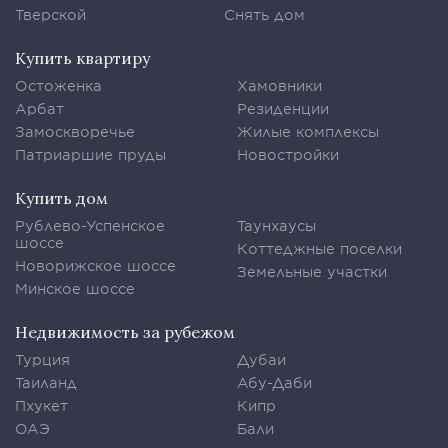
Тверской
Снять дом
Купить квартиру
Остоженка
Хамовники
Арбат
Резиденции
Замоскворечье
Жилые комплексы
Патриаршие пруды
Новостройки
Купить дом
Рублево-Успенское
Таунхаусы
шоссе
Коттеджные поселки
Новорижское шоссе
Земельные участки
Минское шоссе
Недвижимость за рубежом
Турция
Дубаи
Таиланд
Абу-Даби
Пхукет
Кипр
ОАЭ
Бали