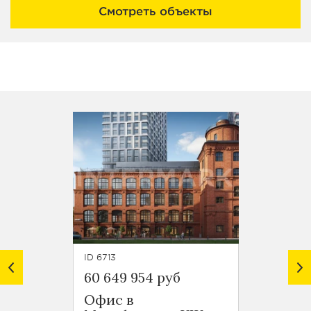
Смотреть объекты
ID 6713
ID 6712
60 649 954 руб
95 750
Офис в
Офис