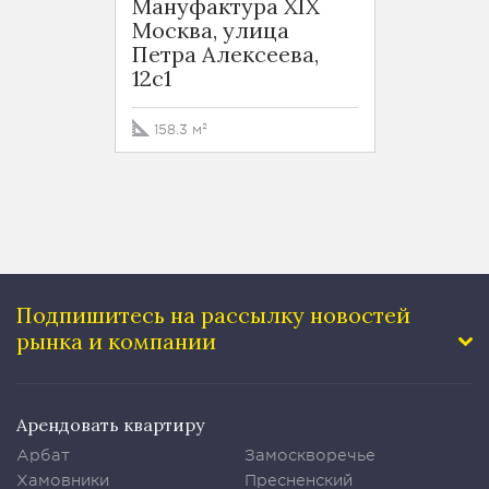
Мануфактура XIX
Мануф
Москва, улица
Москв
Петра Алексеева,
Петра
12с1
12с1
158.3 м²
245.7
Подпишитесь на рассылку
новостей
рынка и компании
Арендовать квартиру
Арбат
Замоскворечье
Хамовники
Пресненский