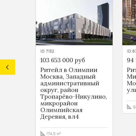
ID 7132
ID 6
103 653 000 руб
94 
Ритейл в Олимпии
Ри
Москва, Западный
Ми
административный
Мо
округ, район
ули
Тропарёво-Никулино,
микрорайон
9
Олимпийская
Деревня, вл4
174.5 м²