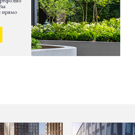
ортфолио
Вы
е прямо