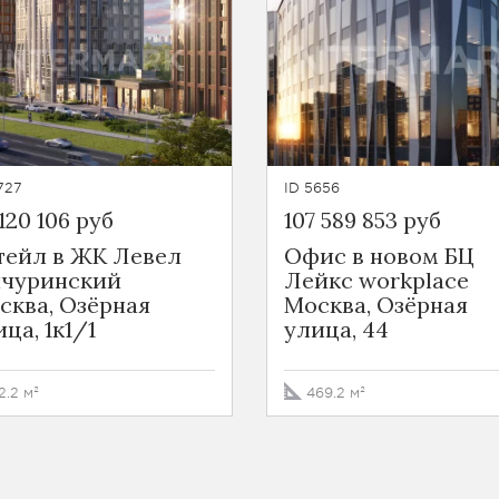
727
ID 5656
120 106 руб
107 589 853 руб
тейл в ЖК Левел
Офис в новом БЦ
чуринский
Лейкс workplace
сква, Озёрная
Москва, Озёрная
ца, 1к1/1
улица, 44
2.2 м²
469.2 м²