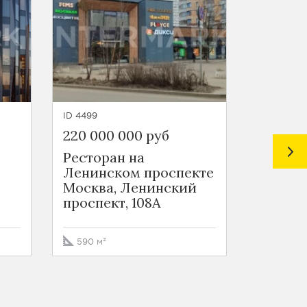
ID 4499
ID 4453
220 000 000 руб
85 800 
Ресторан на
Street 
Ленинском проспекте
Legacy
Москва, Ленинский
ЖК Лег
проспект, 108А
Москва
проспе
590 м²
114.4 м²