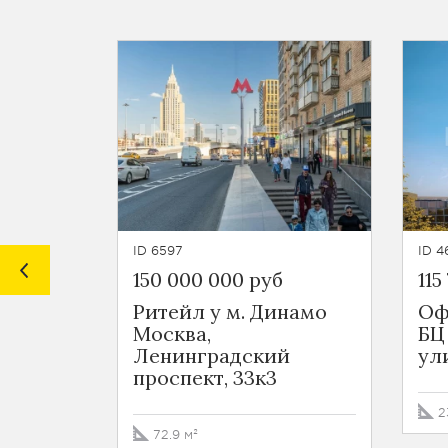
ID 6597
ID 4
150 000 000 руб
115
Ритейл у м. Динамо
Оф
Москва,
БЦ
Ленинградский
ул
проспект, 33к3
2
72.9 м²