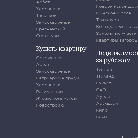
Арбат
Новорижское шос
Хамовники
Минское шоссе
Тверской
Таунхаусы
Замоскворечье
Коттеджные посе
Пресненский
Земельные участк
Снять дом
Квартиры загород
Купить квартиру
Недвижимос
Остоженка
за рубежом
Арбат
Турция
Замоскворечье
Таиланд
Патриаршие пруды
Пхукет
Хамовники
ОАЭ
Резиденции
Дубаи
Жилые комплексы
Абу-Даби
Новостройки
Кипр
Бали