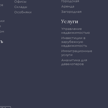
Городская
Офисы
се
Аренда
Склады
Загородная
Особняки
Услуги
лки
и
Управление
ом
недвижимостью
Инвестиции в
ть
зарубежную
недвижимость
Иммиграционные
услуги
Аналитика для
девелоперов