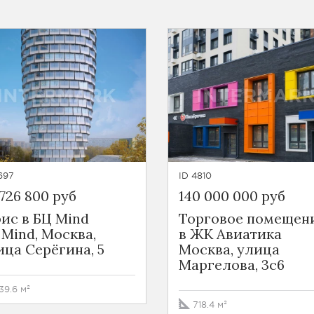
697
ID 4810
 726 800 руб
140 000 000 руб
ис в БЦ Mind
Торговое помещен
 Mind, Москва,
в ЖК Авиатика
ица Серёгина, 5
Москва, улица
Маргелова, 3с6
39.6 м²
718.4 м²