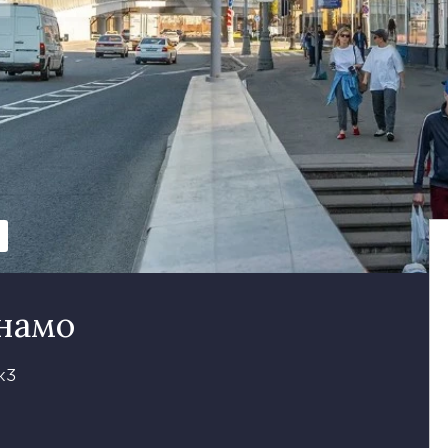
намо
к3