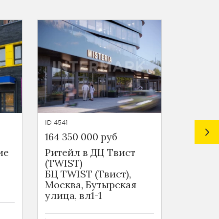
ID 4541
ID 4540
164 350 000 руб
160 850
ие
Ритейл в ДЦ Твист
Офис с
(TWIST)
Твист 
БЦ TWIST (Твист),
БЦ TWI
Москва, Бутырская
Москва
улица, вл1-1
улица, 