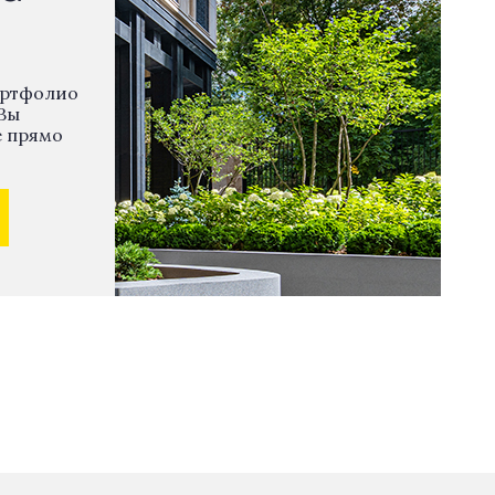
ортфолио
Вы
е прямо