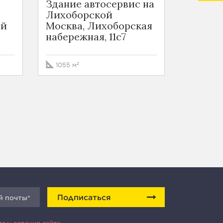
Здание автосервис на
ОСЗ на
Лихоборской
набер
ий
Москва, Лихоборская
Москва
набережная, 11с7
набереж
1055 м²
1282.5 м
Подписаться