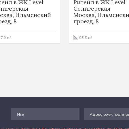
тейл в ЖК Level
Ритейл в ЖК Level
лигерская
Селигерская
сква, Ильменский
Москва, Ильменск
езд, 8
проезд, 8
87.9 м²
93.3 м²