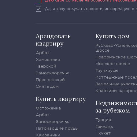
Даю свое согласие на обработку персональ
Да, я хочу получать новости, информацию о
Арендовать
Купить дом
квартиру
Рублево-Успенско
шоссе
Арбат
Новорижское шос
Хамовники
Минское шоссе
Тверской
Таунхаусы
Замоскворечье
Коттеджные посе
Пресненский
Земельные участк
Снять дом
Квартиры загород
Купить квартиру
Недвижимос
Остоженка
за рубежом
Арбат
Турция
Замоскворечье
Таиланд
Патриаршие пруды
Пхукет
Хамовники