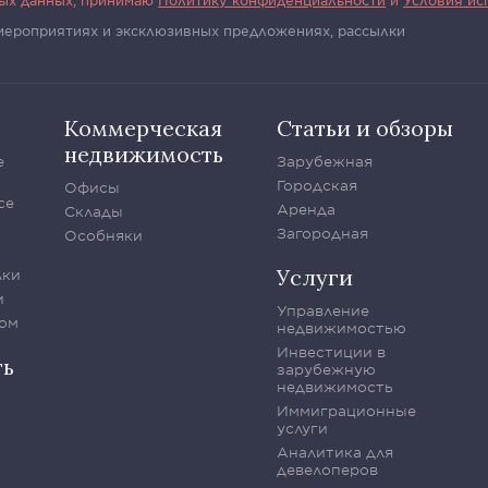
ных данных, принимаю
Политику конфиденциальности
и
Условия ис
 мероприятиях и эксклюзивных предложениях, рассылки
Коммерческая
Статьи и обзоры
недвижимость
е
Зарубежная
Городская
Офисы
се
Аренда
Склады
Загородная
Особняки
Услуги
лки
и
Управление
ом
недвижимостью
Инвестиции в
ть
зарубежную
недвижимость
Иммиграционные
услуги
Аналитика для
девелоперов