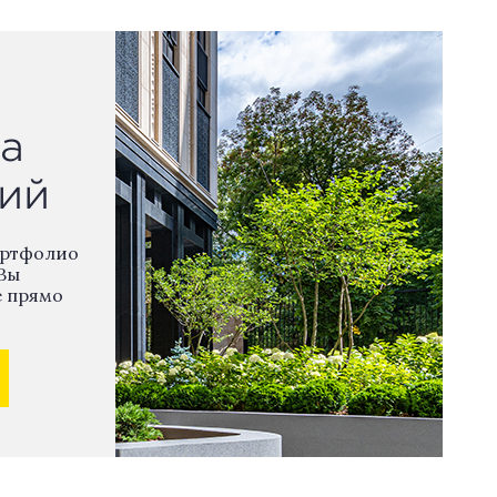
а
ий
ортфолио
Вы
е прямо