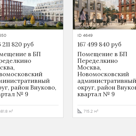
650
ID 4649
 211 820 руб
167 499 840 руб
мещение в БП
Помещение в БП
ределкино
Переделкино
сква,
Москва,
вомосковский
Новомосковский
министративный
административны
руг, район Внуково,
округ, район Внуко
артал № 9
квартал № 9
481.8 м²
715.2 м²