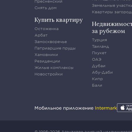
Пресненский
Земельные участк
Снять дом
Квартиры загород
Купить квартиру
Недвижимос
Остоженка
за рубежом
Арбат
Турция
Замоскворечье
Таиланд
Патриаршие пруды
Пхукет
Хамовники
ОАЭ
Резиденции
Дубаи
Жилые комплексы
Абу-Даби
Новостройки
Кипр
Бали
Мобильное приложение
Intermark
© 1995-2026 Агентство элитной недвижимости