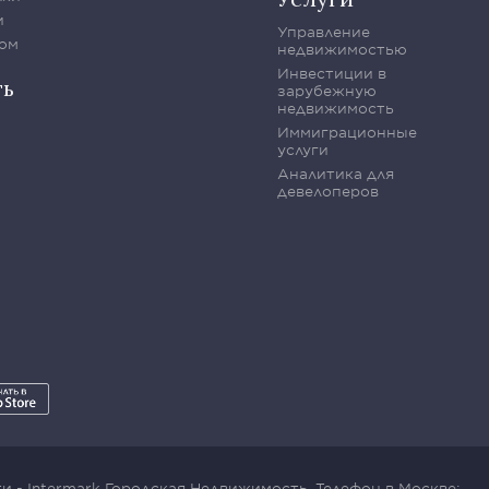
и
Управление
ом
недвижимостью
Инвестиции в
ть
зарубежную
недвижимость
Иммиграционные
услуги
Аналитика для
девелоперов
 - Intermark Городская Недвижимость. Телефон в Москве: