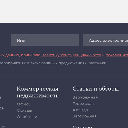
ных данных, принимаю
Политику конфиденциальности
и
Условия ис
 мероприятиях и эксклюзивных предложениях, рассылки
Коммерческая
Статьи и обзоры
недвижимость
е
Зарубежная
Городская
Офисы
се
Аренда
Склады
Загородная
Особняки
Услуги
лки