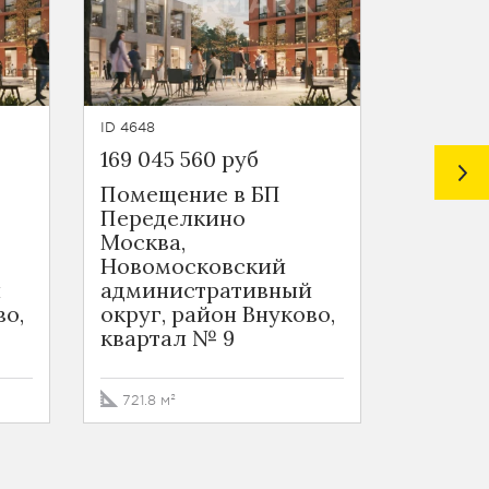
ID 4648
ID 4647
169 045 560 руб
449 957
Помещение в БП
Помеще
Переделкино
Перед
Москва,
Москва
Новомосковский
Новом
й
административный
админ
во,
округ, район Внуково,
округ,
квартал № 9
кварта
721.8 м²
2024.1 м