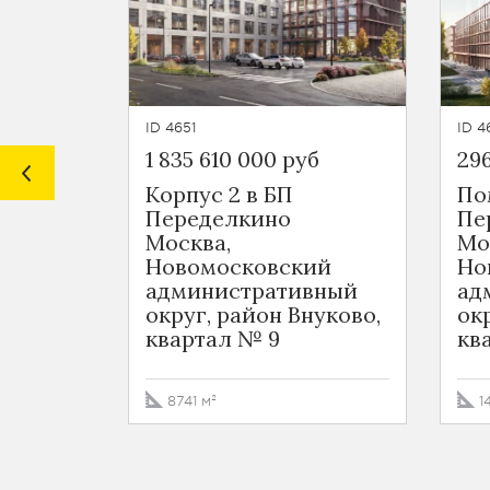
ID 4651
ID 4
1 835 610 000 руб
296
Корпус 2 в БП
По
Переделкино
Пе
Москва,
Мо
Новомосковский
Но
административный
ад
округ, район Внуково,
ок
квартал № 9
кв
8741 м²
1