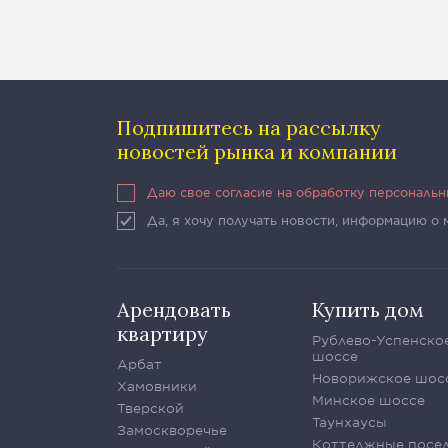
Подпишитесь на рассылку
новостей рынка и компании
Даю свое согласие на обработку персональ
Да, я хочу получать новости, информацию о
Арендовать
Купить дом
квартиру
Рублево-Успенско
шоссе
Арбат
Новорижское шос
Хамовники
Минское шоссе
Тверской
Таунхаусы
Замоскворечье
Коттеджные посе