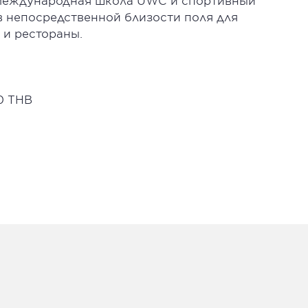
я международная школа UWC и спортивный
 в непосредственной близости поля для
е и рестораны.
00 THB