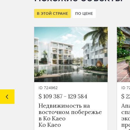
В ЭТОЙ СТРАНЕ
ПО ЦЕНЕ
ID 724962
ID 
$ 109 387
-
129 584
$ 2
Недвижимость на
Ап
восточном побережье
сп
в Ко Каео
эк
Ko Kaeo
пр