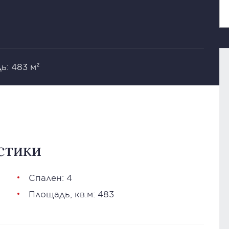
ь: 483 м²
стики
Спален: 4
Площадь, кв.м: 483