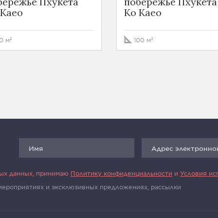
бережье Пхукета
побережье Пхукета
 Kaeo
Ko Kaeo
0 м²
100 м²
ных данных, принимаю
Политику конфиденциальности
и
Условия ис
 мероприятиях и эксклюзивных предложениях, рассылки