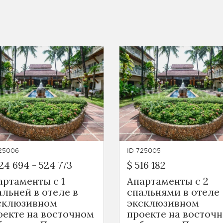
725006
ID 725005
24 694
-
524 773
$ 516 182
артаменты с 1
Апартаменты с 2
альней в отеле в
спальнями в отеле
склюзивном
эксклюзивном
оекте на восточном
проекте на восточ