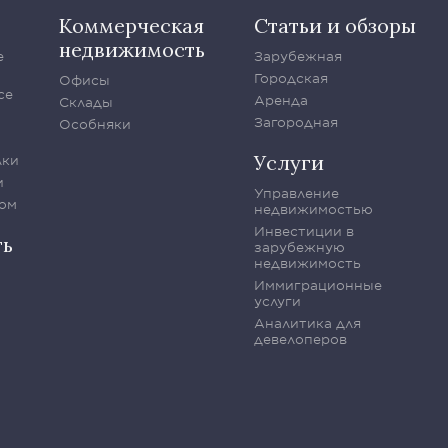
Коммерческая
Статьи и обзоры
недвижимость
е
Зарубежная
Городская
Офисы
се
Аренда
Склады
Загородная
Особняки
Услуги
лки
и
Управление
ом
недвижимостью
Инвестиции в
ть
зарубежную
недвижимость
Иммиграционные
услуги
Аналитика для
девелоперов