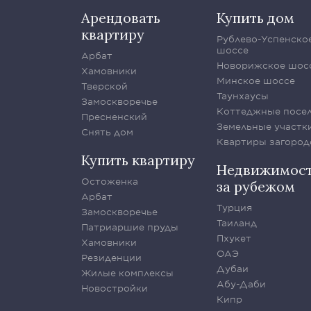
Арендовать
Купить дом
квартиру
Рублево-Успенско
шоссе
Арбат
Новорижское шос
Хамовники
Минское шоссе
Тверской
Таунхаусы
Замоскворечье
Коттеджные посе
Пресненский
Земельные участк
Снять дом
Квартиры загород
Купить квартиру
Недвижимос
Остоженка
за рубежом
Арбат
Турция
Замоскворечье
Таиланд
Патриаршие пруды
Пхукет
Хамовники
ОАЭ
Резиденции
Дубаи
Жилые комплексы
Абу-Даби
Новостройки
Кипр