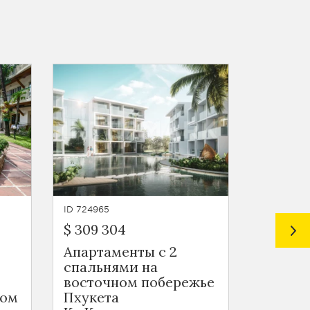
ID 724965
ID 724964
$ 309 304
$ 140 3
Апартаменты с 2
Кварти
спальнями на
на вос
восточном побережье
побере
ном
Пхукета
Ko Kae