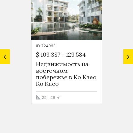
ID 724962
ID 7250
$ 109 387
-
129 584
$ 224
Недвижимость на
Апарт
восточном
спаль
побережье в Ко Каео
экск
Ko Kaeo
проек
вост
побер
25 - 28 м²
Ko Ka
40 м²