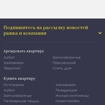
Подпишитесь на рассылку
новостей
рынка и компании
Арендовать квартиру
Арбат
Замоскворечье
Хамовники
Пресненский
Тверской
Снять дом
Купить квартиру
Остоженка
Хамовники
Арбат
Резиденции
Замоскворечье
Жилые комплексы
Патриаршие пруды
Новостройки