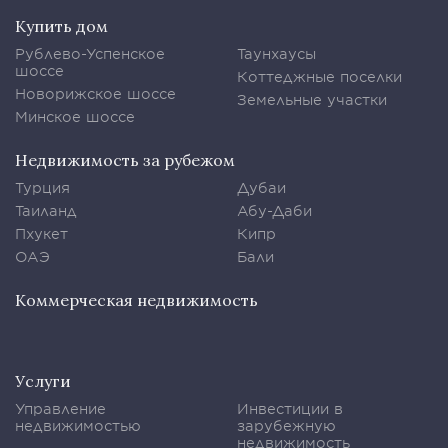
Купить дом
Рублево-Успенское
Таунхаусы
шоссе
Коттеджные поселки
Новорижское шоссе
Земельные участки
Минское шоссе
Недвижимость за рубежом
Турция
Дубаи
Таиланд
Абу-Даби
Пхукет
Кипр
ОАЭ
Бали
Коммерческая недвижимость
Услуги
Управление
Инвестиции в
недвижимостью
зарубежную
недвижимость