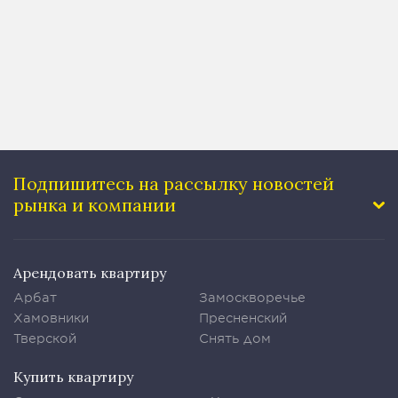
40 м²
Подпишитесь на рассылку
новостей
рынка и компании
Арендовать квартиру
Арбат
Замоскворечье
Хамовники
Пресненский
Тверской
Снять дом
Купить квартиру