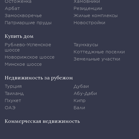
Остоженка
Хамовники
Арбат
Резиденции
Замоскворечье
Жилые комплексы
Патриаршие пруды
Новостройки
Купить дом
Рублево-Успенское
Таунхаусы
шоссе
Коттеджные поселки
Новорижское шоссе
Земельные участки
Минское шоссе
Недвижимость за рубежом
Турция
Дубаи
Таиланд
Абу-Даби
Пхукет
Кипр
ОАЭ
Бали
Коммерческая недвижимость