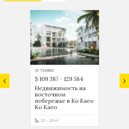
ID 724962
ID 7250
$ 109 387
-
129 584
$ 224
Недвижимость на
Апарт
восточном
спаль
побережье в Ко Каео
экск
Ko Kaeo
проек
вост
побер
25 - 28 м²
Ko Ka