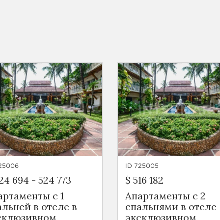
725006
ID 725005
24 694
-
524 773
$ 516 182
артаменты с 1
Апартаменты с 2
альней в отеле в
спальнями в отеле
склюзивном
эксклюзивном