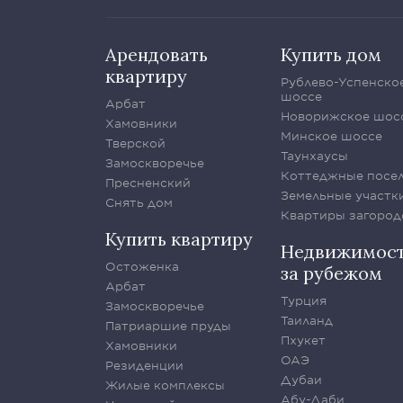
Арендовать
Купить дом
квартиру
Рублево-Успенско
шоссе
Арбат
Новорижское шос
Хамовники
Минское шоссе
Тверской
Таунхаусы
Замоскворечье
Коттеджные посе
Пресненский
Земельные участк
Снять дом
Квартиры загород
Купить квартиру
Недвижимос
Остоженка
за рубежом
Арбат
Турция
Замоскворечье
Таиланд
Патриаршие пруды
Пхукет
Хамовники
ОАЭ
Резиденции
Дубаи
Жилые комплексы
Абу-Даби