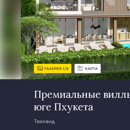
ГАЛЕРЕЯ
1
8
КАРТА
Премиальные виллы
юге Пхукета
Таиланд