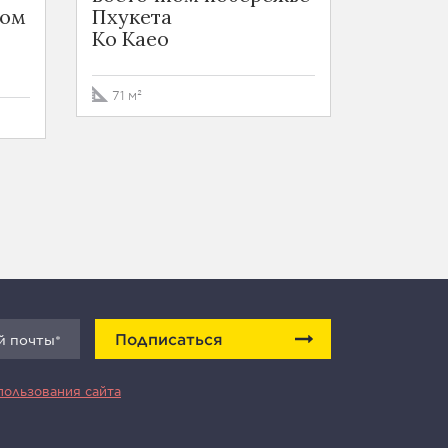
ном
Пхукета
Ko Kae
Ko Kaeo
35 м²
71 м²
Подписаться
пользования сайта