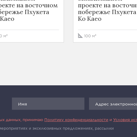
оекте на восточном
проекте на восточ
бережье Пхукета
побережье Пхукета
 Kaeo
Ko Kaeo
0 м²
100 м²
ных данных, принимаю
Политику конфиденциальности
и
Условия ис
 мероприятиях и эксклюзивных предложениях, рассылки