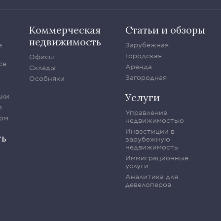
Коммерческая
Статьи и обзоры
недвижимость
е
Зарубежная
Городская
Офисы
се
Аренда
Склады
Загородная
Особняки
Услуги
лки
и
Управление
ом
недвижимостью
Инвестиции в
ть
зарубежную
недвижимость
Иммиграционные
услуги
Аналитика для
девелоперов