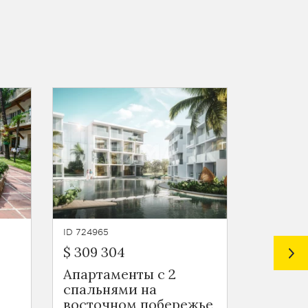
ID 724965
ID 724964
$ 309 304
$ 140 3
Апартаменты с 2
Кварти
спальнями на
на вос
восточном побережье
побере