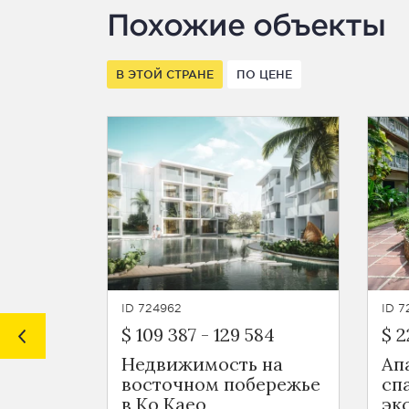
Похожие объекты
В ЭТОЙ СТРАНЕ
ПО ЦЕНЕ
ID 724962
ID 
$ 109 387
-
129 584
$ 2
Недвижимость на
Ап
восточном побережье
сп
в Ко Каео
эк