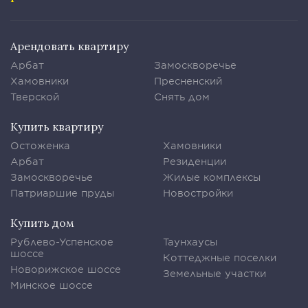
Арендовать квартиру
Арбат
Замоскворечье
Хамовники
Пресненский
Тверской
Снять дом
Купить квартиру
Остоженка
Хамовники
Арбат
Резиденции
Замоскворечье
Жилые комплексы
Патриаршие пруды
Новостройки
Купить дом
Рублево-Успенское
Таунхаусы
шоссе
Коттеджные поселки
Новорижское шоссе
Земельные участки
Минское шоссе