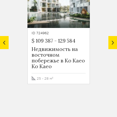
ID 724962
ID 7250
$ 109 387
-
129 584
$ 224
Недвижимость на
Апарт
восточном
спаль
побережье в Ко Каео
экск
Ko Kaeo
проек
вост
побер
25 - 28 м²
Ko Ka
40 м²