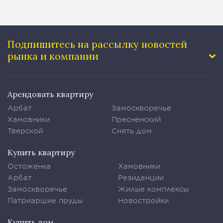
Подпишитесь на рассылку
новостей
рынка и компании
Арендовать квартиру
Арбат
Замоскворечье
Хамовники
Пресненский
Тверской
Снять дом
Купить квартиру
Остоженка
Хамовники
Арбат
Резиденции
Замоскворечье
Жилые комплексы
Патриаршие пруды
Новостройки
Купить дом