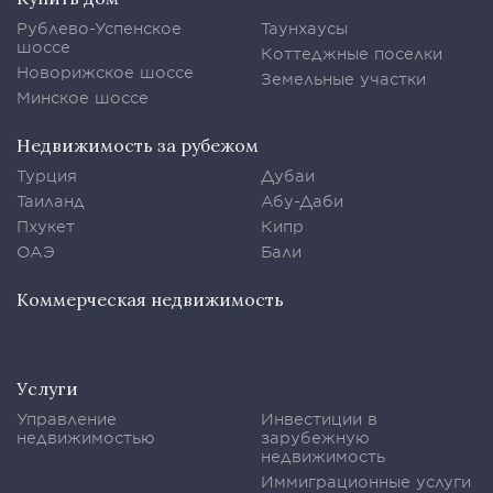
Рублево-Успенское
Таунхаусы
шоссе
Коттеджные поселки
Новорижское шоссе
Земельные участки
Минское шоссе
Недвижимость за рубежом
Турция
Дубаи
Таиланд
Абу-Даби
Пхукет
Кипр
ОАЭ
Бали
Коммерческая недвижимость
Услуги
Управление
Инвестиции в
недвижимостью
зарубежную
недвижимость
Иммиграционные услуги