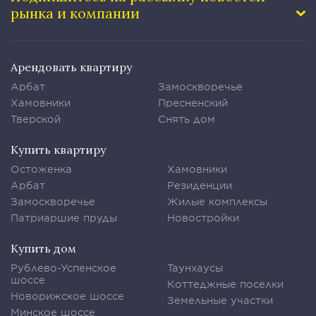
рынка и компании
Арендовать квартиру
Арбат
Замоскворечье
Хамовники
Пресненский
Тверской
Снять дом
Купить квартиру
Остоженка
Хамовники
Арбат
Резиденции
Замоскворечье
Жилые комплексы
Патриаршие пруды
Новостройки
Купить дом
Рублево-Успенское
Таунхаусы
шоссе
Коттеджные поселки
Новорижское шоссе
Земельные участки
Минское шоссе