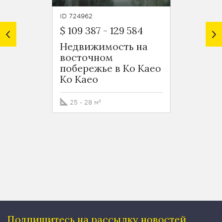
ID 724962
ID 7250
$ 109 387
-
129 584
$ 224
Недвижимость на
Апарт
восточном
спаль
побережье в Ко Каео
экск
Ko Kaeo
проек
вост
побер
25 - 28 м²
Ko Ka
40 м²
Подпишитесь на рассылку
новостей