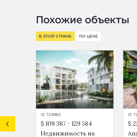
Похожие объекты
В ЭТОЙ СТРАНЕ
ПО ЦЕНЕ
ID 724962
ID 
$ 109 387
-
129 584
$ 2
Недвижимость на
Ап