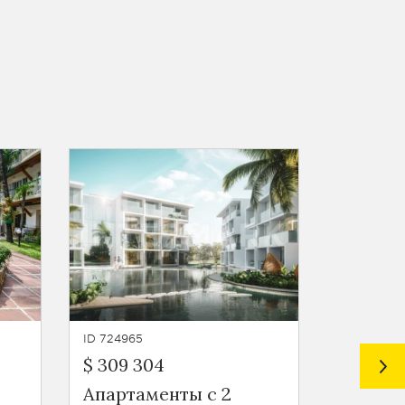
ID 724965
ID 724964
$ 309 304
$ 140 3
Апартаменты с 2
Кварти