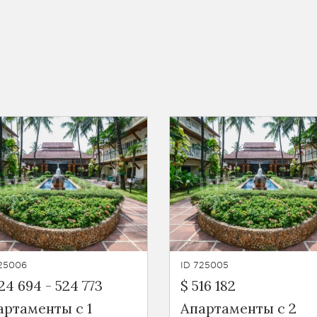
725006
ID 725005
24 694
-
524 773
$ 516 182
артаменты с 1
Апартаменты с 2