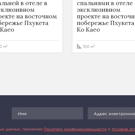
альней в отеле в
спальнями в отеле
склюзивном
эксклюзивном
оекте на восточном
проекте на восточ
бережье Пхукета
побережье Пхукета
 Kaeo
Ko Kaeo
0 м²
100 м²
ных данных, принимаю
Политику конфиденциальности
и
Условия ис