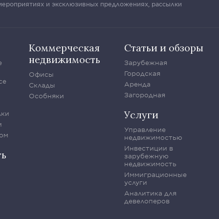
 мероприятиях и эксклюзивных предложениях, рассылки
Коммерческая
Статьи и обзоры
недвижимость
е
Зарубежная
Городская
Офисы
се
Аренда
Склады
Загородная
Особняки
Услуги
лки
и
Управление
ом
недвижимостью
Инвестиции в
ть
зарубежную
недвижимость
Иммиграционные
услуги
Аналитика для
девелоперов