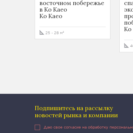
восточном побережье
сп
в Ко Каео
эк
Ko Kaeo
пр
по
Ko
25 - 28 м²
4
Подпишитесь на рассылку
новостей рынка и компании
Даю свое согласие на обработку персональ