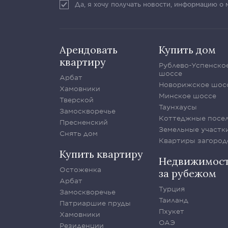
Да, я хочу получать новости, информацию о
Арендовать
Купить дом
квартиру
Рублево-Успенско
шоссе
Арбат
Новорижское шос
Хамовники
Минское шоссе
Тверской
Таунхаусы
Замоскворечье
Коттеджные посе
Пресненский
Земельные участк
Снять дом
Квартиры загород
Купить квартиру
Недвижимос
Остоженка
за рубежом
Арбат
Турция
Замоскворечье
Таиланд
Патриаршие пруды
Пхукет
Хамовники
ОАЭ
Резиденции