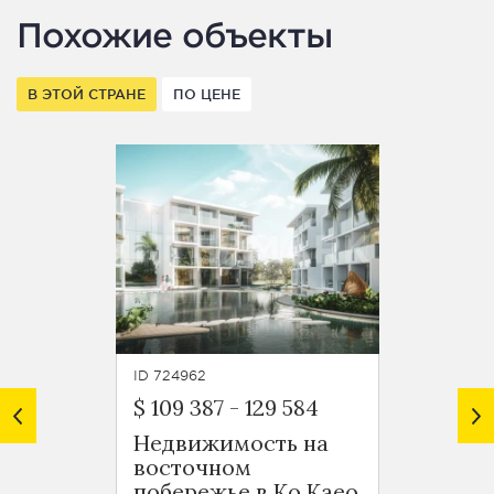
Похожие объекты
В ЭТОЙ СТРАНЕ
ПО ЦЕНЕ
ID 724962
ID 7250
$ 109 387
-
129 584
$ 224
Недвижимость на
Апарт
восточном
спаль
побережье в Ко Каео
экск