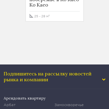
Ko Kaeo
проек
вост
побер
25 - 28 м²
Ko Ka
40 м²
Подпишитесь на рассылку
новостей
рынка и компании
Арендовать квартиру
Арбат
Замоскворечье