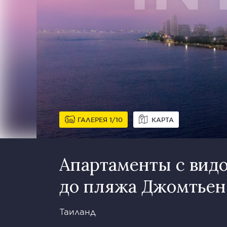
ГАЛЕРЕЯ
1
10
КАРТА
Апартаменты с видо
до пляжа Джомтьен
Таиланд