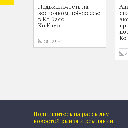
Недвижимость на
Ап
восточном побережье
сп
в Ко Каео
эк
Ko Kaeo
пр
по
Ko
25 - 28 м²
4
Подпишитесь на рассылку
новостей рынка и компании