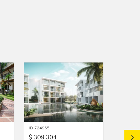
ID 724965
ID 724964
$ 309 304
$ 140 3