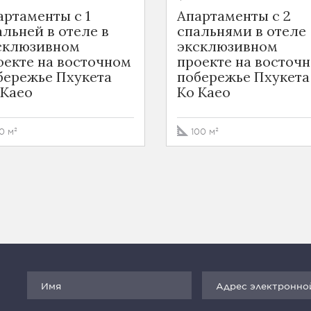
артаменты с 1
Апартаменты с 2
альней в отеле в
спальнями в отеле
склюзивном
эксклюзивном
оекте на восточном
проекте на восточ
бережье Пхукета
побережье Пхукета
 Kaeo
Ko Kaeo
0 м²
100 м²