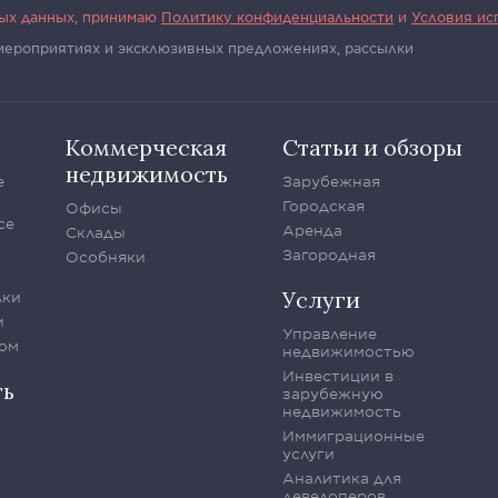
ных данных, принимаю
Политику конфиденциальности
и
Условия ис
 мероприятиях и эксклюзивных предложениях, рассылки
Коммерческая
Статьи и обзоры
недвижимость
е
Зарубежная
Городская
Офисы
се
Аренда
Склады
Загородная
Особняки
Услуги
лки
и
Управление
ом
недвижимостью
Инвестиции в
ть
зарубежную
недвижимость
Иммиграционные
услуги
Аналитика для
девелоперов