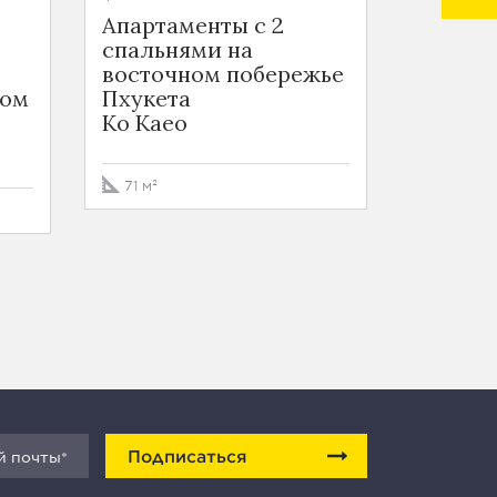
Апартаменты с 2
Кварти
спальнями на
на вос
восточном побережье
побере
ном
Пхукета
Ko Kae
Ko Kaeo
35 м²
71 м²
Подписаться