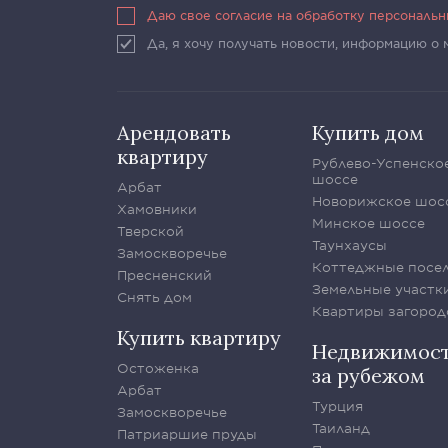
Даю свое согласие на обработку персональ
Да, я хочу получать новости, информацию о
Арендовать
Купить дом
квартиру
Рублево-Успенско
шоссе
Арбат
Новорижское шос
Хамовники
Минское шоссе
Тверской
Таунхаусы
Замоскворечье
Коттеджные посе
Пресненский
Земельные участк
Снять дом
Квартиры загород
Купить квартиру
Недвижимос
Остоженка
за рубежом
Арбат
Турция
Замоскворечье
Таиланд
Патриаршие пруды