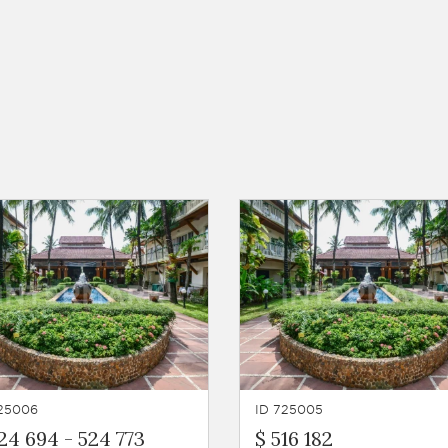
725006
ID 725005
24 694
-
524 773
$ 516 182