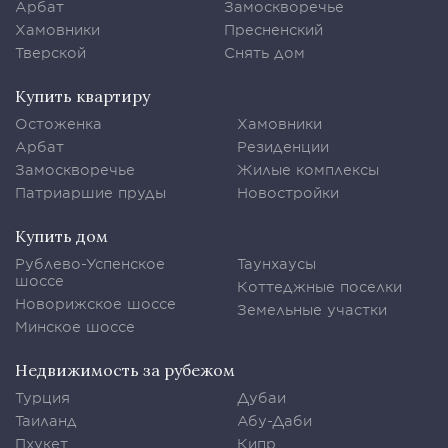
Арбат
Замоскворечье
Хамовники
Пресненский
Тверской
Снять дом
Купить квартиру
Остоженка
Хамовники
Арбат
Резиденции
Замоскворечье
Жилые комплексы
Патриаршие пруды
Новостройки
Купить дом
Рублево-Успенское
Таунхаусы
шоссе
Коттеджные поселки
Новорижское шоссе
Земельные участки
Минское шоссе
Недвижимость за рубежом
Турция
Дубаи
Таиланд
Абу-Даби
Пхукет
Кипр