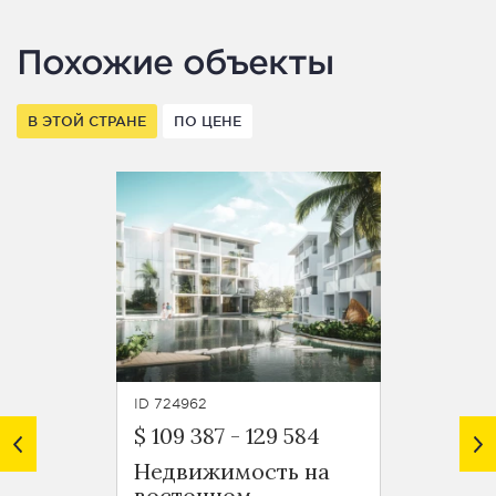
Похожие объекты
В ЭТОЙ СТРАНЕ
ПО ЦЕНЕ
ID 724962
ID 7250
$ 109 387
-
129 584
$ 224
Недвижимость на
Апарт
восточном
спаль