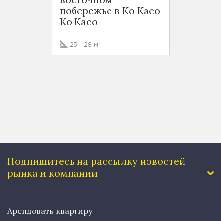
побережье в Ко Каео
экск
Ko Kaeo
проек
вост
побер
25 - 28 м²
Ko Ka
40 м²
Подпишитесь на рассылку
новостей
рынка и компании
Арендовать квартиру